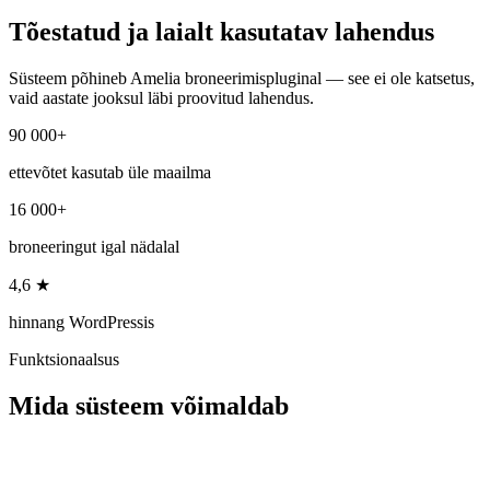
Tõestatud ja laialt kasutatav
lahendus
Süsteem põhineb Amelia broneerimispluginal — see ei ole katsetus,
vaid aastate jooksul läbi proovitud lahendus.
90 000+
ettevõtet kasutab üle maailma
16 000+
broneeringut igal nädalal
4,6 ★
hinnang WordPressis
Funktsionaalsus
Mida süsteem
võimaldab