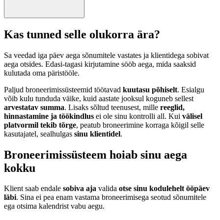
Kas tunned selle
olukorra
ära?
Sa veedad iga päev aega sõnumitele vastates ja klientidega sobivat
aega otsides. Edasi-tagasi kirjutamine sööb aega, mida saaksid
kulutada oma päristööle.
Paljud broneerimissüsteemid töötavad
kuutasu põhiselt
. Esialgu
võib kulu tunduda väike, kuid aastate jooksul koguneb sellest
arvestatav summa
. Lisaks sõltud teenusest, mille
reeglid,
hinnastamine ja töökindlus
ei ole sinu kontrolli all. Kui
välisel
platvormil tekib tõrge
, peatub broneerimine korraga kõigil selle
kasutajatel, sealhulgas
sinu klientidel
.
Broneerimissüsteem hoiab sinu
aega
kokku
Klient saab endale
sobiva aja
valida
otse sinu kodulehelt
ööpäev
läbi
. Sina ei pea enam vastama broneerimisega seotud sõnumitele
ega otsima kalendrist vabu aegu.