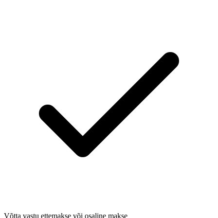
Võtta vastu ettemakse või osaline makse