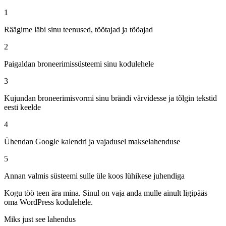
1
Räägime läbi sinu teenused, töötajad ja tööajad
2
Paigaldan broneerimissüsteemi sinu kodulehele
3
Kujundan broneerimisvormi sinu brändi värvidesse ja tõlgin tekstid
eesti keelde
4
Ühendan Google kalendri ja vajadusel makselahenduse
5
Annan valmis süsteemi sulle üle koos lühikese juhendiga
Kogu töö teen ära mina. Sinul on vaja anda mulle ainult ligipääs
oma WordPress kodulehele.
Miks just see lahendus