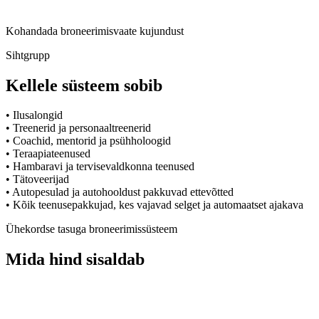
Kohandada broneerimisvaate kujundust
Sihtgrupp
Kellele süsteem
sobib
•
Ilusalongid
•
Treenerid ja personaaltreenerid
•
Coachid, mentorid ja psühholoogid
•
Teraapiateenused
•
Hambaravi ja tervisevaldkonna teenused
•
Tätoveerijad
•
Autopesulad ja autohooldust pakkuvad ettevõtted
•
Kõik teenusepakkujad, kes vajavad selget ja automaatset ajakava
Ühekordse tasuga broneerimissüsteem
Mida hind
sisaldab