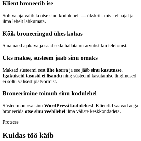
Klient broneerib ise
Sobiva aja valib ta otse sinu kodulehelt — ükskõik mis kellaajal ja
ilma lehelt lahkumata.
Kõik broneeringud ühes kohas
Sina näed ajakava ja saad seda hallata nii arvutist kui telefonist.
Üks makse, süsteem jääb sinu omaks
Maksad süsteemi eest
ühe korra
ja see jääb
sinu kasutusse
.
Igakuiseid tasusid ei lisandu
ning süsteemi kasutamise tingimused
ei sõltu välisest platvormist.
Broneerimine toimub sinu kodulehel
Süsteem on osa sinu
WordPressi kodulehest
. Kliendid saavad aega
broneerida
otse sinu veebilehel
ilma väliste keskkondadeta.
Protsess
Kuidas töö
käib