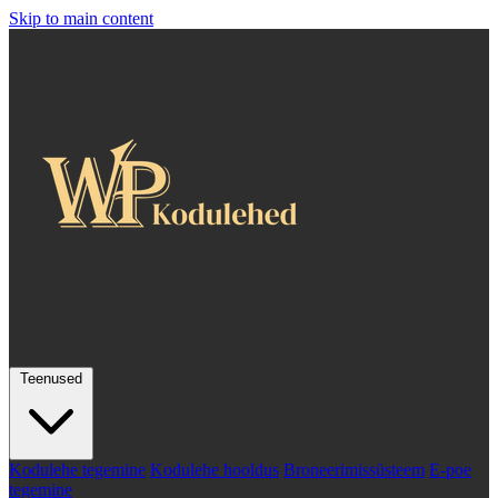
Skip to main content
Teenused
Kodulehe tegemine
Kodulehe hooldus
Broneerimissüsteem
E-poe
tegemine