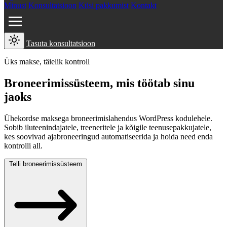
Minust
Konsultatsioon
Küsi pakkumist
Kontakt
Tasuta konsultatsioon
Üks makse, täielik kontroll
Broneerimissüsteem, mis töötab sinu
jaoks
Ühekordse maksega broneerimislahendus WordPress kodulehele.
Sobib iluteenindajatele, treeneritele ja kõigile teenusepakkujatele,
kes soovivad ajabroneeringud automatiseerida ja hoida need enda
kontrolli all.
Telli broneerimissüsteem