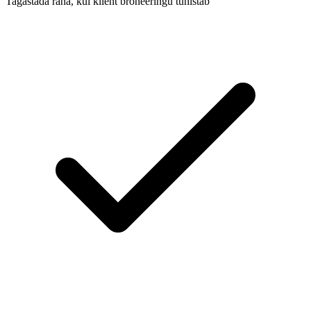
Tagastada raha, kui klient broneeringu tühistab